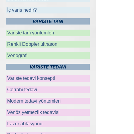
İç varis nedir?
VARİSTE TANI
Variste tanı yöntemleri
Renkli Doppler ultrason
Venografi
VARİSTE TEDAVİ
Variste tedavi konsepti
Cerrahi tedavi
Modern tedavi yöntemleri
Venöz yetmezlik tedavisi
Lazer ablasyonu