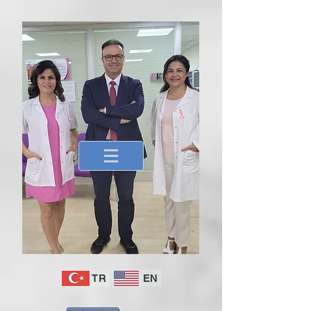
TR
EN