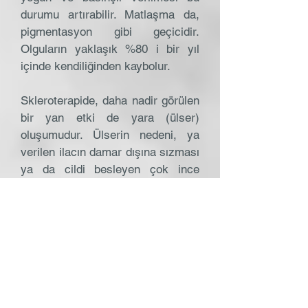
durumu artırabilir. Matlaşma da,
pigmentasyon gibi geçicidir.
Olguların yaklaşık %80 i bir yıl
içinde kendiliğinden kaybolur.
Skleroterapide, daha nadir görülen
bir yan etki de yara (ülser)
oluşumudur. Ülserin nedeni, ya
verilen ilacın damar dışına sızması
ya da cildi besleyen çok ince
atardamarlara kaçmasıdır.
Skleroterapide, ilacın az miktarda
ve düşük basınçta verilmesi ülser
ihtimalini azaltır. Ülserler,
genellikle iz bırakmadan iyileşirler,
ancak iyileşme süreleri normal
yaralara göre daha uzundur.