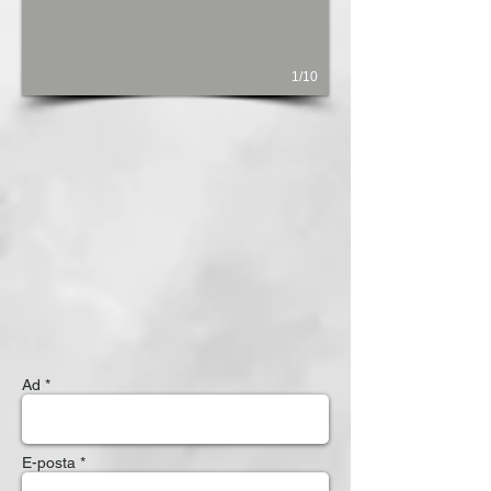
1/10
Ad *
E-posta *