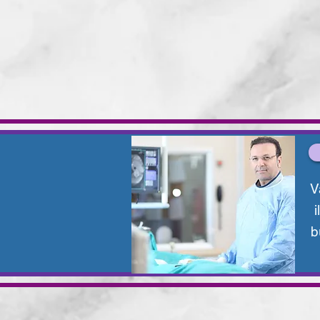
V
i
b