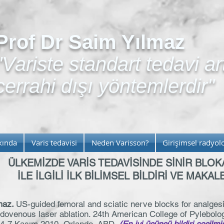
Prof Dr Saim Yılmaz
"Variste standart tedavi ar
cerrahi dışı yöntemlerdir"
kında
Varis tedavisi
Neden Varisson?
Girişimsel radyolo
ÜLKEMİZDE VARİS TEDAVİSİNDE SİNİR BLOK
İLE İLGİLİ İLK BİLİMSEL BİLDİRİ VE MAKA
maz.
US-guided femoral and sciatic nerve blocks for analges
ndovenous laser ablation. 24th American College of Pylebolo