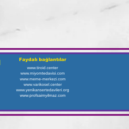
Faydalı bağlantılar
N
www.tiroid.center
www.miyomtedavisi.com
www.meme-merkezi.com
www.varikosel.center
www.yenikansertedavileri.org
www.profsaimyilmaz.com