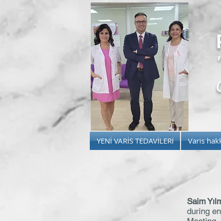
YENİ VARİS TEDAVİLERİ
Varis hak
Saim Yıl
during e