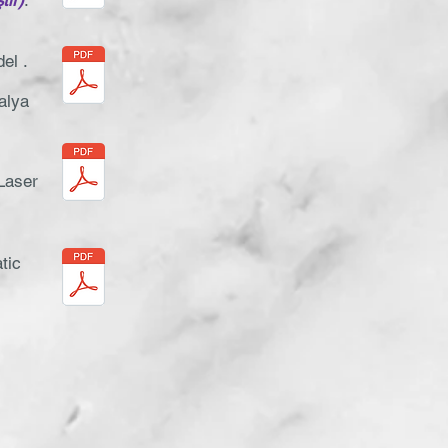
tir)
.
el .
alya
Laser
tic