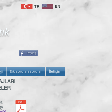
TR
EN
tık
Paylaş
ji
Sık sorulan sorular
İletişim
AJLARI
LELER
ia
gy