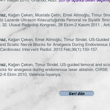
 4-7 Kasım 2010, Orlando, ABD.
(En iyi üçüncü bildiri seçilmiş
maz,
Kağan Çeken, Mustafa Çetin, Emel Alimoğlu, Timur Sind
z Lazerde Ultrason Kılavuzluğunda Femoral ve Siyatik Sinir
ı. 32. Ulusal Radyoloji Kongresi, 28 Ekim-2 Kasım 2011 , Ant
maz,
Kağan Çeken, Emel Alimoğlu, Timur Sindel. US-Guided
and Sciatic Nerve Blocks for Analgesia During Endovenous 
 Cardiovasc Intervent Radiol. 2013 Feb;36(1):150-157.
maz,
Kağan Çeken, Timur Sindel. US-guided femoral and scia
ocks for analgesia during endovenous laser ablation. CIRSE
 2-6 Ekim 2010, Valencia-İspanya.
Geri dön