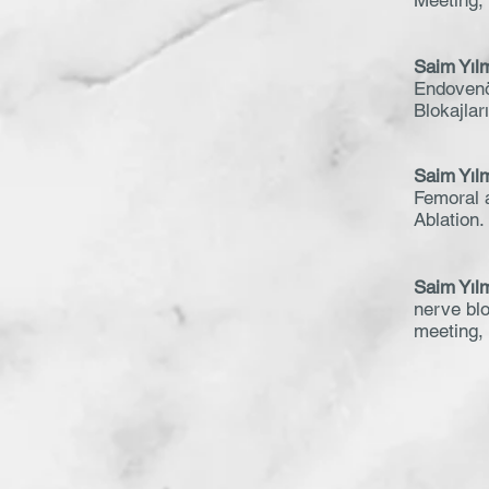
Meeting,
Saim Yıl
Endovenö
Blokajlar
Saim Yıl
Femoral 
Ablation.
Saim Yıl
nerve bl
meeting,